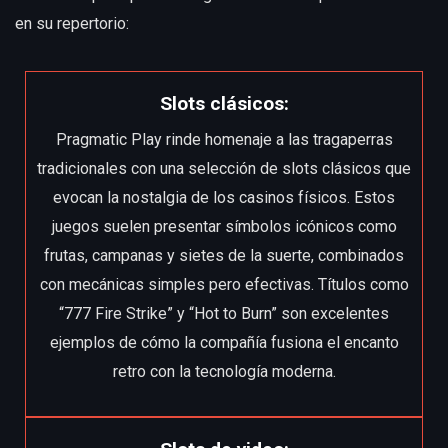
en su repertorio:
Slots clásicos:
Pragmatic Play rinde homenaje a las tragaperras
tradicionales con una selección de slots clásicos que
evocan la nostalgia de los casinos físicos. Estos
juegos suelen presentar símbolos icónicos como
frutas, campanas y sietes de la suerte, combinados
con mecánicas simples pero efectivas. Títulos como
“777 Fire Strike” y “Hot to Burn” son excelentes
ejemplos de cómo la compañía fusiona el encanto
retro con la tecnología moderna.