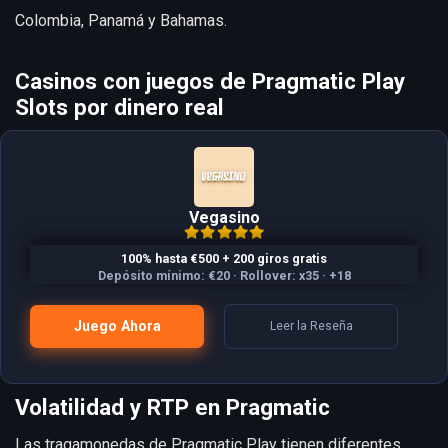
Colombia, Panamá y Bahamas.
Casinos con juegos de Pragmatic Play
Slots por dinero real
Vegasino
100% hasta €500 + 200 giros gratis
Depósito mínimo: €20 · Rollover: x35 · +18
Juego Ahora
Leer la Reseña
Volatilidad y RTP en Pragmatic
Las tragamonedas de Pragmatic Play tienen diferentes