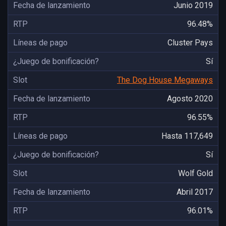
Junio 2019
96.48%
Cluster Pays
Sí
The Dog House Megaways
Agosto 2020
96.55%
Hasta 117,649
Sí
Wolf Gold
Abril 2017
96.01%