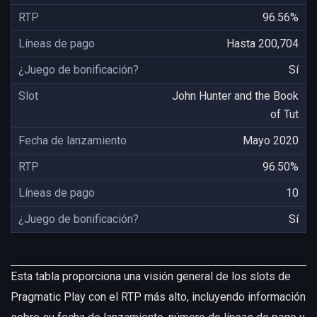
96.56%
Hasta 200,704
Sí
John Hunter and the Book
of Tut
Mayo 2020
96.50%
10
Sí
Esta tabla proporciona una visión general de los slots de
Pragmatic Play con el RTP más alto, incluyendo información