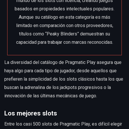
mundo de los slots con licencia, creando juegos
basados en propiedades intelectuales populares.
Aunque su catálogo en esta categoría es más
limitado en comparación con otros proveedores,
títulos como “Peaky Blinders” demuestran su
capacidad para trabajar con marcas reconocidas.
La diversidad del catálogo de Pragmatic Play asegura que
haya algo para cada tipo de jugador, desde aquellos que
prefieren la simplicidad de los slots clásicos hasta los que
buscan la adrenalina de los jackpots progresivos o la
innovación de las últimas mecánicas de juego.
Los mejores slots
Entre los casi 500 slots de Pragmatic Play, es difícil elegir