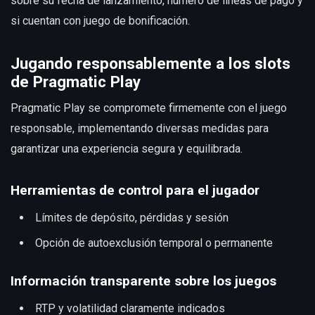
sobre su fecha de lanzamiento, número de líneas de pago y
si cuentan con juego de bonificación.
Jugando responsablemente a los slots
de Pragmatic Play
Pragmatic Play se compromete firmemente con el juego
responsable, implementando diversas medidas para
garantizar una experiencia segura y equilibrada.
Herramientas de control para el jugador
Límites de depósito, pérdidas y sesión
Opción de autoexclusión temporal o permanente
Información transparente sobre los juegos
RTP y volatilidad claramente indicados