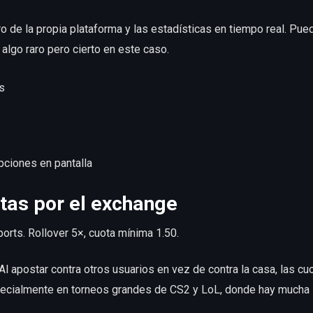
ro de la propia plataforma y las estadísticas en tiempo real. Pu
algo raro pero cierto en este caso.
s
pciones en pantalla
tas por el exchange
orts. Rollover 5×, cuota mínima 1.50.
 Al apostar contra otros usuarios en vez de contra la casa, las 
pecialmente en torneos grandes de CS2 y LoL, donde hay mucha l