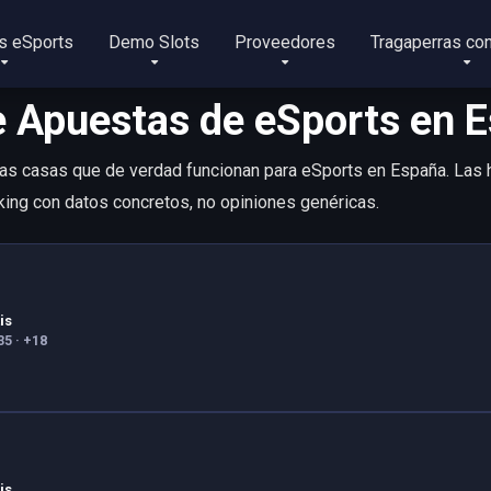
s eSports
Demo Slots
Proveedores
Tragaperras con
e Apuestas de eSports en 
s las casas que de verdad funcionan para eSports en España. Las
anking con datos concretos, no opiniones genéricas.
is
35 · +18
is