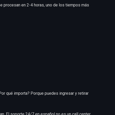
l se procesan en 2-4 horas, uno de los tiempos más
¿Por qué importa? Porque puedes ingresar y retirar
n. El soporte 24/7 en español no es un call center