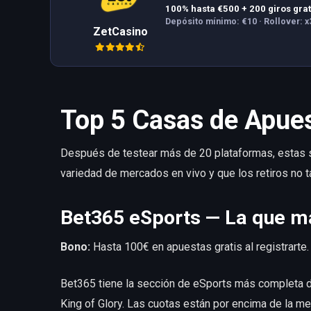
100% hasta €500 + 200 giros grat
Depósito mínimo: €10 · Rollover: 
ZetCasino
Top 5 Casas de Apue
Después de testear más de 20 plataformas, estas so
variedad de mercados en vivo y que los retiros no 
Bet365 eSports — La que m
Bono:
Hasta 100€ en apuestas gratis al registrarte
Bet365 tiene la sección de eSports más completa 
King of Glory. Las cuotas están por encima de la me