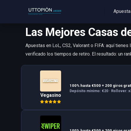
Apuesta
Las Mejores Casas d
Apuestas en LoL, CS2, Valorant o FIFA: aquí tiene
verificado los tiempos de retiro. El resultado: un r
100% hasta €500 + 200 giros grat
Depósito mínimo: €20 · Rollover: x
Vegasino
100% hasta €500 + 200 giros grat