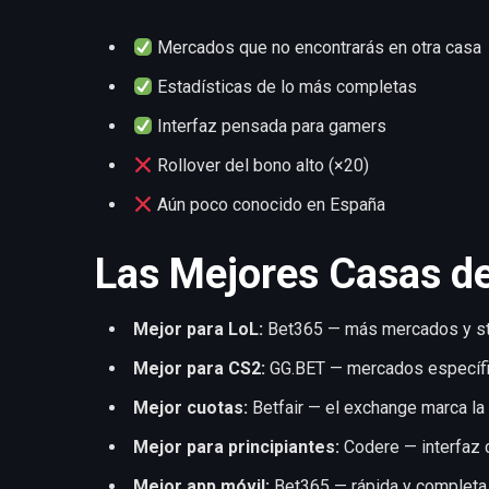
Mercados que no encontrarás en otra casa
Estadísticas de lo más completas
Interfaz pensada para gamers
Rollover del bono alto (×20)
Aún poco conocido en España
Las Mejores Casas de
Mejor para LoL:
Bet365 — más mercados y s
Mejor para CS2:
GG.BET — mercados específi
Mejor cuotas:
Betfair — el exchange marca la 
Mejor para principiantes:
Codere — interfaz 
Mejor app móvil:
Bet365 — rápida y completa