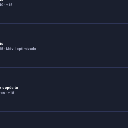
40 · +18
is
35 · Móvil optimizado
er depósito
ros · +18