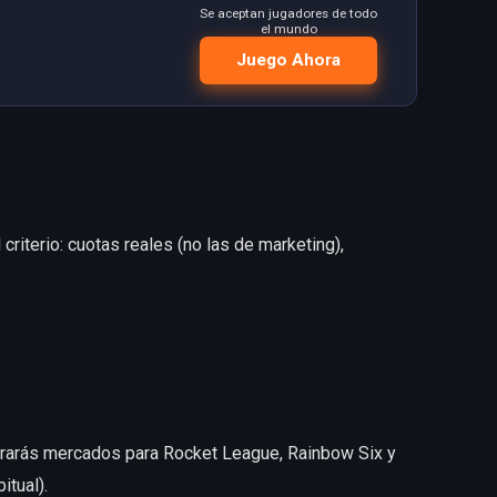
Se aceptan jugadores de todo
el mundo
Juego Ahora
iterio: cuotas reales (no las de marketing),
trarás mercados para Rocket League, Rainbow Six y
itual).