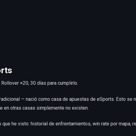
rts
Rollover ×20, 30 días para cumplirlo.
radicional — nació como casa de apuestas de eSports. Esto se n
ue en otras casas simplemente no existen.
que he visto: historial de enfrentamientos, win rate por mapa, r