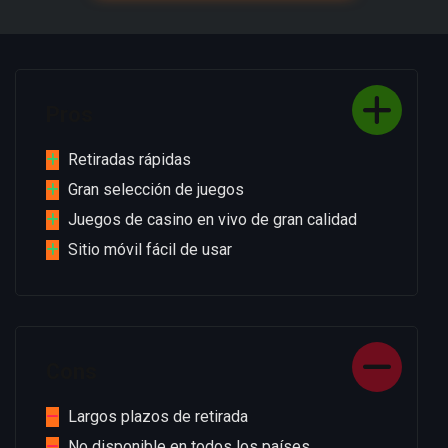
Pros
Retiradas rápidas
Gran selección de juegos
Juegos de casino en vivo de gran calidad
Sitio móvil fácil de usar
Cons
Largos plazos de retirada
No disponible en todos los países