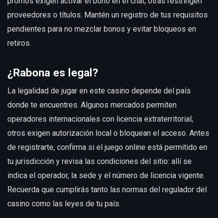
promos exigen activar el bono en el chat; otras restringen
proveedores o títulos. Mantén un registro de tus requisitos
pendientes para no mezclar bonos y evitar bloqueos en
retiros.
¿Rabona es legal?
La legalidad de jugar en este casino depende del país
donde te encuentres. Algunos mercados permiten
operadores internacionales con licencia extraterritorial;
otros exigen autorización local o bloquean el acceso. Antes
de registrarte, confirma si el juego online está permitido en
tu jurisdicción y revisa las condiciones del sitio: allí se
indica el operador, la sede y el número de licencia vigente.
Recuerda que cumplirás tanto las normas del regulador del
casino como las leyes de tu país.