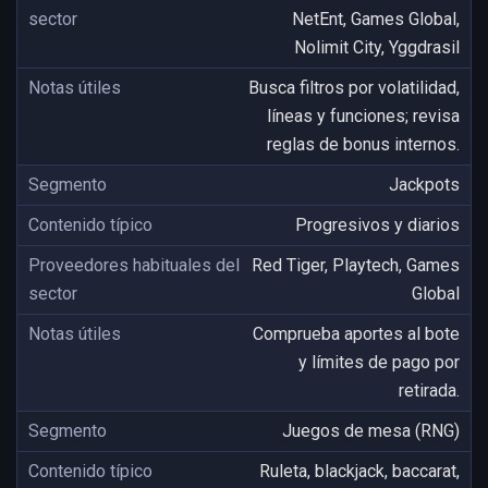
NetEnt, Games Global,
Nolimit City, Yggdrasil
Busca filtros por volatilidad,
líneas y funciones; revisa
reglas de bonus internos.
Jackpots
Progresivos y diarios
Red Tiger, Playtech, Games
Global
Comprueba aportes al bote
y límites de pago por
retirada.
Juegos de mesa (RNG)
Ruleta, blackjack, baccarat,