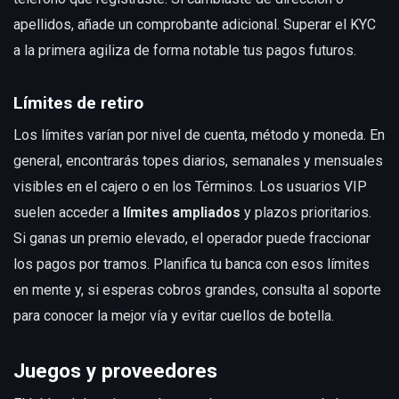
apellidos, añade un comprobante adicional. Superar el KYC
a la primera agiliza de forma notable tus pagos futuros.
Límites de retiro
Los límites varían por nivel de cuenta, método y moneda. En
general, encontrarás topes diarios, semanales y mensuales
visibles en el cajero o en los Términos. Los usuarios VIP
suelen acceder a
límites ampliados
y plazos prioritarios.
Si ganas un premio elevado, el operador puede fraccionar
los pagos por tramos. Planifica tu banca con esos límites
en mente y, si esperas cobros grandes, consulta al soporte
para conocer la mejor vía y evitar cuellos de botella.
Juegos y proveedores