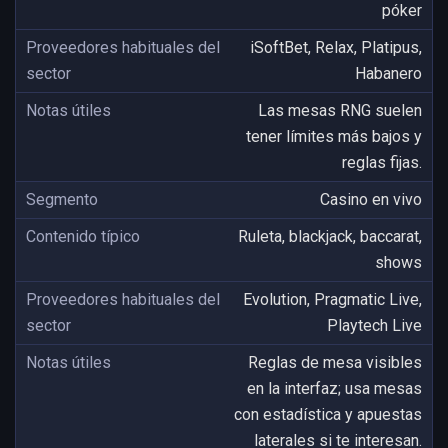
póker
iSoftBet, Relax, Platipus,
Habanero
Las mesas RNG suelen
tener límites más bajos y
reglas fijas.
Casino en vivo
Ruleta, blackjack, baccarat,
shows
Evolution, Pragmatic Live,
Playtech Live
Reglas de mesa visibles
en la interfaz; usa mesas
con estadística y apuestas
laterales si te interesan.