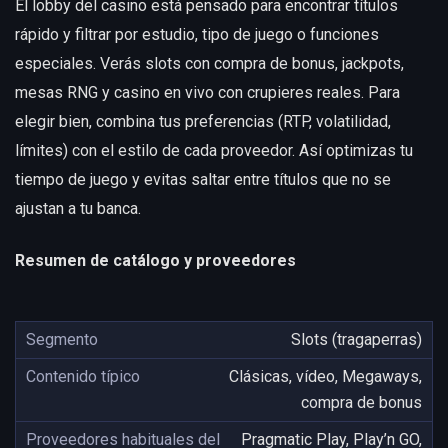
El lobby del casino está pensado para encontrar títulos
rápido y filtrar por estudio, tipo de juego o funciones
especiales. Verás slots con compra de bonus, jackpots,
mesas RNG y casino en vivo con crupieres reales. Para
elegir bien, combina tus preferencias (RTP, volatilidad,
límites) con el estilo de cada proveedor. Así optimizas tu
tiempo de juego y evitas saltar entre títulos que no se
ajustan a tu banca.
Resumen de catálogo y proveedores
Slots (tragaperras)
Clásicas, vídeo, Megaways,
compra de bonus
Pragmatic Play, Play’n GO,