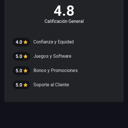
4.8
Calificación General
Confianza y Equidad
4.0
Juegos y Software
5.0
Bonos y Promociones
5.0
Soporte al Cliente
5.0