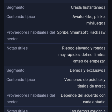
Crash/Instantáneos
Aviator-like, plinko,
minijuegos
Spribe, Smartsoft, Hacksaw
Riesgo elevado y rondas
muy rápidas; define límites
antes de empezar.
Demos y exclusivos
Versiones de práctica y
títulos de marca
Depende del acuerdo con
cada estudio
Las demos ayudan a