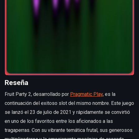
Reseña
Fruit Party 2, desarrollado por
Pragmatic Play
, es la
continuación del exitoso slot del mismo nombre. Este juego
se lanzó el 23 de julio de 2021 y rápidamente se convirtió
en uno de los favoritos entre los aficionados a las
tragaperras. Con su vibrante temática frutal, sus generosos