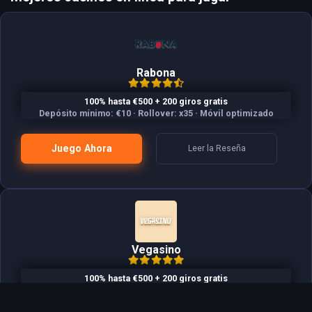
Rabona
100% hasta €500 + 200 giros gratis
Depósito mínimo: €10 · Rollover: x35 · Móvil optimizado
Juego Ahora
Leer la Reseña
Vegasino
100% hasta €500 + 200 giros gratis
Depósito mínimo: €20 · Rollover: x35 · +18