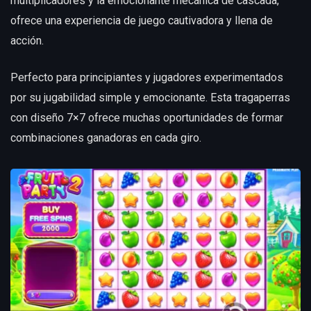
multiplicadores y la emocionante mecánica de cascada,
ofrece una experiencia de juego cautivadora y llena de
acción.
Perfecto para principiantes y jugadores experimentados
por su jugabilidad simple y emocionante. Esta tragaperras
con diseño 7×7 ofrece muchas oportunidades de formar
combinaciones ganadoras en cada giro.