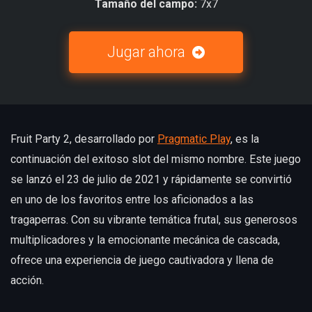
Tamaño del campo:
7x7
Jugar ahora
Fruit Party 2, desarrollado por
Pragmatic Play
, es la
continuación del exitoso slot del mismo nombre. Este juego
se lanzó el 23 de julio de 2021 y rápidamente se convirtió
en uno de los favoritos entre los aficionados a las
tragaperras. Con su vibrante temática frutal, sus generosos
multiplicadores y la emocionante mecánica de cascada,
ofrece una experiencia de juego cautivadora y llena de
acción.