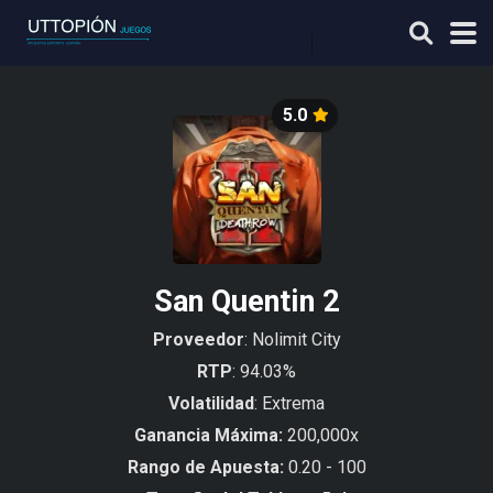
5.0
San Quentin 2
Proveedor
: Nolimit City
RTP
: 94.03%
Volatilidad
: Extrema
Ganancia Máxima:
200,000x
Rango de Apuesta:
0.20 - 100