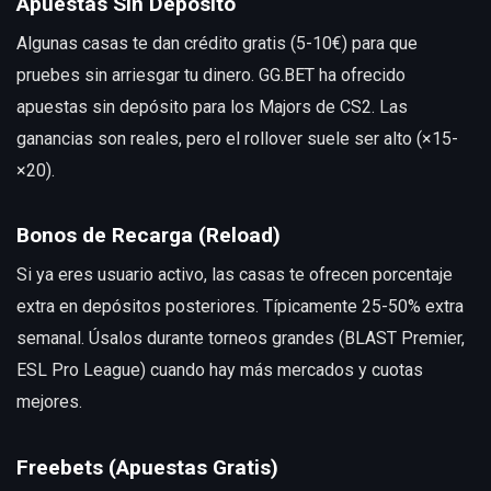
Apuestas Sin Depósito
Algunas casas te dan crédito gratis (5-10€) para que
pruebes sin arriesgar tu dinero. GG.BET ha ofrecido
apuestas sin depósito para los Majors de CS2. Las
ganancias son reales, pero el rollover suele ser alto (×15-
×20).
Bonos de Recarga (Reload)
Si ya eres usuario activo, las casas te ofrecen porcentaje
extra en depósitos posteriores. Típicamente 25-50% extra
semanal. Úsalos durante torneos grandes (BLAST Premier,
ESL Pro League) cuando hay más mercados y cuotas
mejores.
Freebets (Apuestas Gratis)