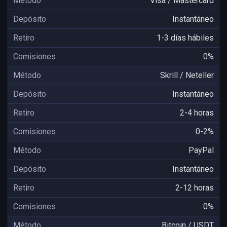
Visa / Mastercard
Instantáneo
1-3 días hábiles
0%
Skrill / Neteller
Instantáneo
2-4 horas
0-2%
PayPal
Instantáneo
2-12 horas
0%
Bitcoin / USDT