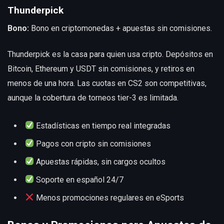
Thunderpick
Bono:
Bono en criptomonedas + apuestas sin comisiones.
Thunderpick es la casa para quien usa cripto. Depósitos en
Bitcoin, Ethereum y USDT sin comisiones, y retiros en
menos de una hora. Las cuotas en CS2 son competitivas,
aunque la cobertura de torneos tier-3 es limitada.
Estadísticas en tiempo real integradas
Pagos con cripto sin comisiones
Apuestas rápidas, sin cargos ocultos
Soporte en español 24/7
Menos promociones regulares en eSports