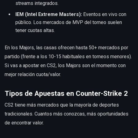
streams integrados.
IEM (Intel Extreme Masters):
Eventos en vivo con
público. Los mercados de MVP del torneo suelen
tener cuotas altas.
En los Majors, las casas ofrecen hasta 50+ mercados por
partido (frente a los 10-15 habituales en torneos menores).
Si vas a apostar en CS2, los Majors son el momento con
mejor relación cuota/valor.
Tipos de Apuestas en Counter-Strike 2
CS2 tiene más mercados que la mayoría de deportes
tradicionales. Cuantos más conozcas, más oportunidades
de encontrar valor.