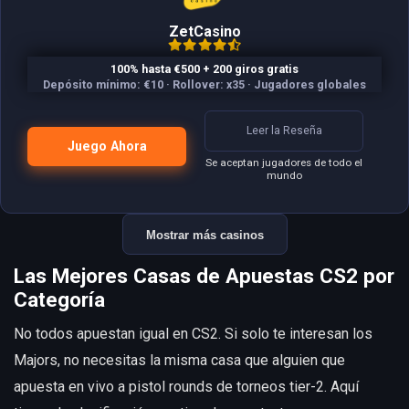
ZetCasino
100% hasta €500 + 200 giros gratis
Depósito mínimo: €10 · Rollover: x35 · Jugadores globales
Leer la Reseña
Juego Ahora
Se aceptan jugadores de todo el
mundo
Mostrar más casinos
Las Mejores Casas de Apuestas CS2 por
Categoría
No todos apuestan igual en CS2. Si solo te interesan los
Majors, no necesitas la misma casa que alguien que
apuesta en vivo a pistol rounds de torneos tier-2. Aquí