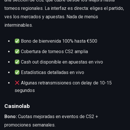
torneos regionales. La interfaz es directa: eliges el partido,
ves los mercados y apuestas. Nada de menús
interminables.
Bono de bienvenida 100% hasta €500
Cobertura de torneos CS2 amplia
Cash out disponible en apuestas en vivo
Estadísticas detalladas en vivo
Algunas retransmisiones con delay de 10-15
segundos
Casinolab
Bono:
Cuotas mejoradas en eventos de CS2 +
promociones semanales.