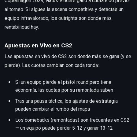
Copenhagen 2024, Natus Vincere ganó a cuota 8.00 previo
al torneo. Si sigues la escena competitiva y detectas un
equipo infravalorado, los outrights son donde más
rentabilidad hay.
Apuestas en Vivo en CS2
Las apuestas en vivo de CS2 son donde más se gana (y se
pierde). Las cuotas cambian con cada ronda:
Si un equipo pierde el pistol round pero tiene
economía, las cuotas por su remontada suben
Tras una pausa táctica, los ajustes de estrategia
pueden cambiar el rumbo del mapa
Los comebacks (remontadas) son frecuentes en CS2
— un equipo puede perder 5-12 y ganar 13-12