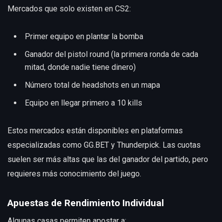
Mercados que solo existen en CS2:
Primer equipo en plantar la bomba
Ganador del pistol round (la primera ronda de cada
mitad, donde nadie tiene dinero)
Número total de headshots en un mapa
Equipo en llegar primero a 10 kills
Estos mercados están disponibles en plataformas
especializadas como GG.BET y Thunderpick. Las cuotas
suelen ser más altas que las del ganador del partido, pero
requieres más conocimiento del juego.
Apuestas de Rendimiento Individual
Algunas casas permiten apostar a: