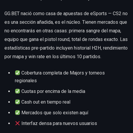
GG.BET nació como casa de apuestas de eSports — CS2 no
es una sección añadida, es el núcleo. Tienen mercados que
no encontrarás en otras casas: primera sangre del mapa,
equipo que gana el pistol round, total de rondas exacto. Las
estadísticas pre-partido incluyen historial H2H, rendimiento
por mapa y win rate en los últimos 10 partidos.
Cobertura completa de Majors y torneos
regionales
Cuotas por encima de la media
Cash out en tiempo real
Mercados que solo existen aquí
Interfaz densa para nuevos usuarios