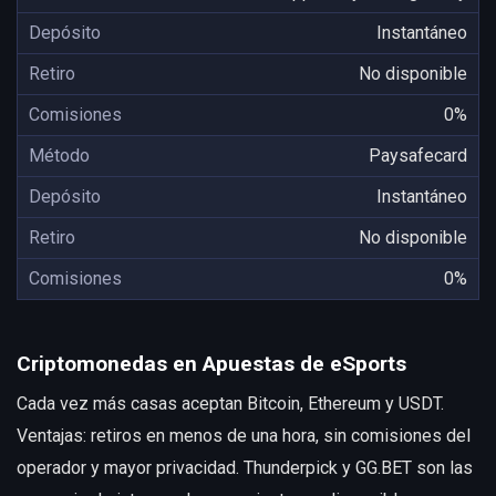
Instantáneo
No disponible
0%
Paysafecard
Instantáneo
No disponible
0%
Criptomonedas en Apuestas de eSports
Cada vez más casas aceptan Bitcoin, Ethereum y USDT.
Ventajas: retiros en menos de una hora, sin comisiones del
operador y mayor privacidad. Thunderpick y GG.BET son las