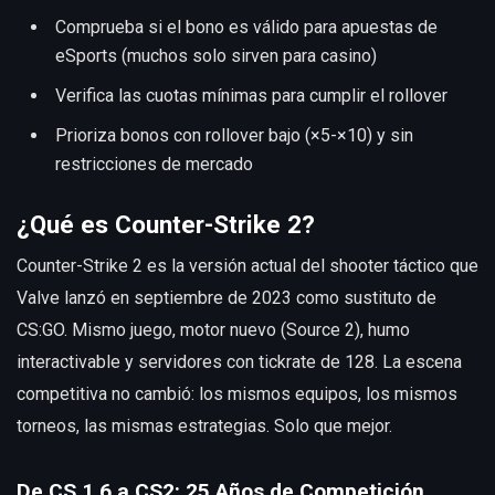
Comprueba si el bono es válido para apuestas de
eSports (muchos solo sirven para casino)
Verifica las cuotas mínimas para cumplir el rollover
Prioriza bonos con rollover bajo (×5-×10) y sin
restricciones de mercado
¿Qué es Counter-Strike 2?
Counter-Strike 2 es la versión actual del shooter táctico que
Valve lanzó en septiembre de 2023 como sustituto de
CS:GO. Mismo juego, motor nuevo (Source 2), humo
interactivable y servidores con tickrate de 128. La escena
competitiva no cambió: los mismos equipos, los mismos
torneos, las mismas estrategias. Solo que mejor.
De CS 1.6 a CS2: 25 Años de Competición