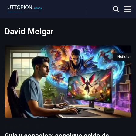
David Melgar
Noticias
2 years ago
0
Guía y consejos: consigue saldo de